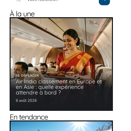
À la une
SE DÉPLACER
Air India classement en Europe et
en Asie : quelle expérience
attendre à bord ?
6 août 2026
En tendance