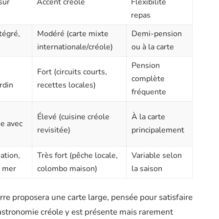
sur
Accent créole
Flexibilité
repas
tégré,
Modéré (carte mixte
Demi-pension
internationale/créole)
ou à la carte
Pension
Fort (circuits courts,
complète
rdin
recettes locales)
fréquente
Élevé (cuisine créole
À la carte
e avec
revisitée)
principalement
ation,
Très fort (pêche locale,
Variable selon
a mer
colombo maison)
la saison
re proposera une carte large, pensée pour satisfaire
gastronomie créole y est présente mais rarement