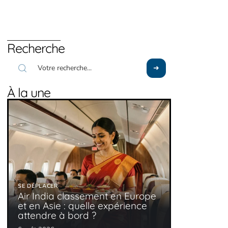
Recherche
À la une
SE DÉPLACER
Air India classement en Europe
et en Asie : quelle expérience
attendre à bord ?