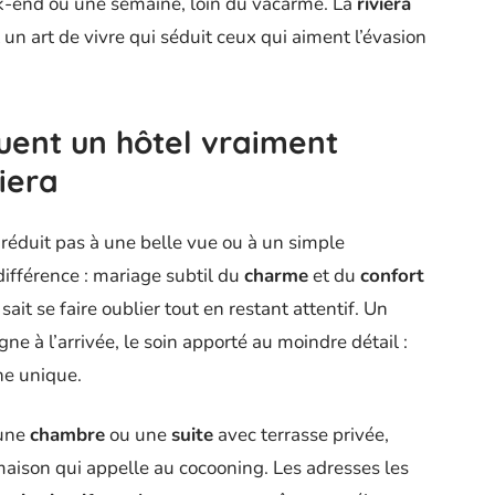
k-end ou une semaine, loin du vacarme. La
riviera
t un art de vivre qui séduit ceux qui aiment l’évasion
guent un hôtel vraiment
iera
 réduit pas à une belle vue ou à un simple
 différence : mariage subtil du
charme
et du
confort
sait se faire oublier tout en restant attentif. Un
 à l’arrivée, le soin apporté au moindre détail :
he unique.
 une
chambre
ou une
suite
avec terrasse privée,
maison qui appelle au cocooning. Les adresses les