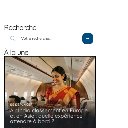
Recherche
À la une
SE DÉPLACER
Air India classement en Europe
et en Asie : quelle expérience
attendre à bord ?