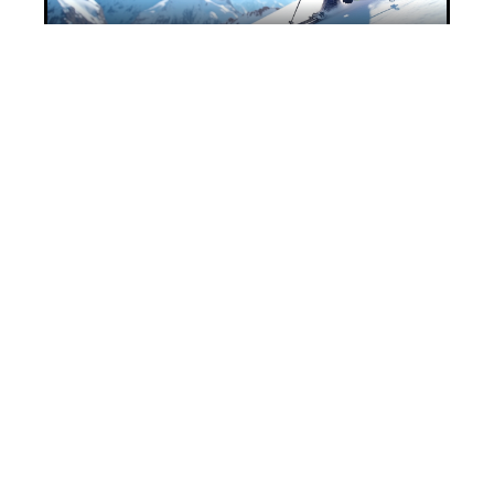
Saison idéale pour le ski sur le Mont Blanc
11 mars 2026
Voyage en Turquie économique : le mois le
moins cher pour partir
11 mars 2026
Contact
Mentions Légales
Sitemap