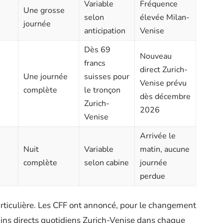
Variable
Fréquence
Une grosse
selon
élevée Milan-
journée
anticipation
Venise
Dès 69
Nouveau
francs
direct Zurich-
Une journée
suisses pour
Venise prévu
complète
le tronçon
dès décembre
Zurich-
2026
Venise
Arrivée le
Nuit
Variable
matin, aucune
complète
selon cabine
journée
perdue
articulière. Les CFF ont annoncé, pour le changement
ains directs quotidiens Zurich-Venise dans chaque