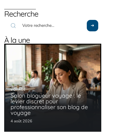
Recherche
À la une
VOYAGE
Salon blogueur voyage : le
levier discret pour
professionnaliser son blog de
voyage
4 août 2026