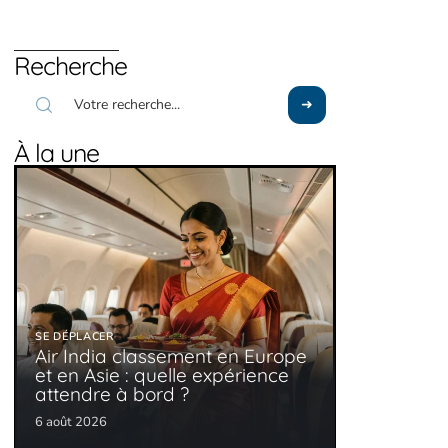
Recherche
À la une
SE DÉPLACER
Air India classement en Europe
et en Asie : quelle expérience
attendre à bord ?
6 août 2026