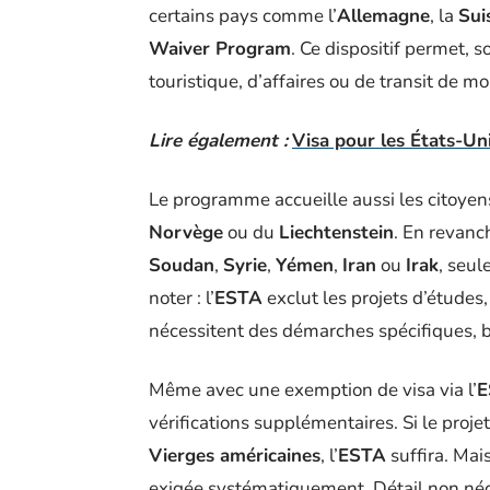
certains pays comme l’
Allemagne
, la
Sui
Waiver Program
. Ce dispositif permet, so
touristique, d’affaires ou de transit de mo
Lire également :
Visa pour les États-Un
Le programme accueille aussi les citoyens
Norvège
ou du
Liechtenstein
. En revanc
Soudan
,
Syrie
,
Yémen
,
Iran
ou
Irak
, seul
noter : l’
ESTA
exclut les projets d’études,
nécessitent des démarches spécifiques, 
Même avec une exemption de visa via l’
E
vérifications supplémentaires. Si le proje
Vierges américaines
, l’
ESTA
suffira. Mai
exigée systématiquement. Détail non négli