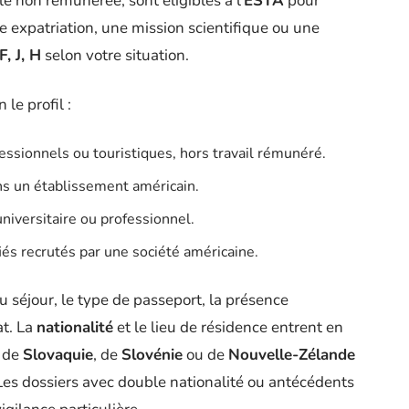
le non rémunérée, sont éligibles à l’
ESTA
pour
ne expatriation, une mission scientifique ou une
F, J, H
selon votre situation.
le profil :
ssionnels ou touristiques, hors travail rémunéré.
ans un établissement américain.
iversitaire ou professionnel.
fiés recrutés par une société américaine.
u séjour, le type de passeport, la présence
at. La
nationalité
et le lieu de résidence entrent en
, de
Slovaquie
, de
Slovénie
ou de
Nouvelle-Zélande
es dossiers avec double nationalité ou antécédents