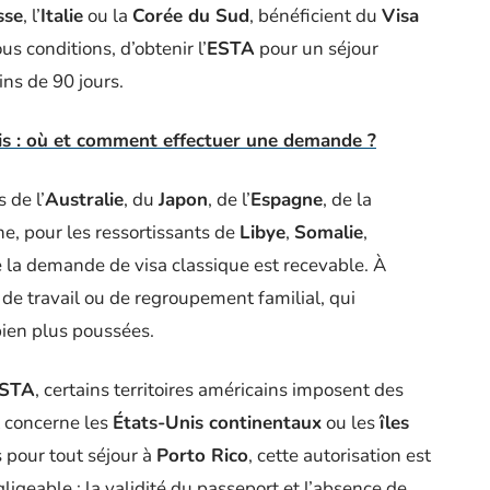
sse
, l’
Italie
ou la
Corée du Sud
, bénéficient du
Visa
us conditions, d’obtenir l’
ESTA
pour un séjour
ins de 90 jours.
is : où et comment effectuer une demande ?
 de l’
Australie
, du
Japon
, de l’
Espagne
, de la
he, pour les ressortissants de
Libye
,
Somalie
,
e la demande de visa classique est recevable. À
 de travail ou de regroupement familial, qui
bien plus poussées.
STA
, certains territoires américains imposent des
t concerne les
États-Unis continentaux
ou les
îles
s pour tout séjour à
Porto Rico
, cette autorisation est
geable : la validité du passeport et l’absence de