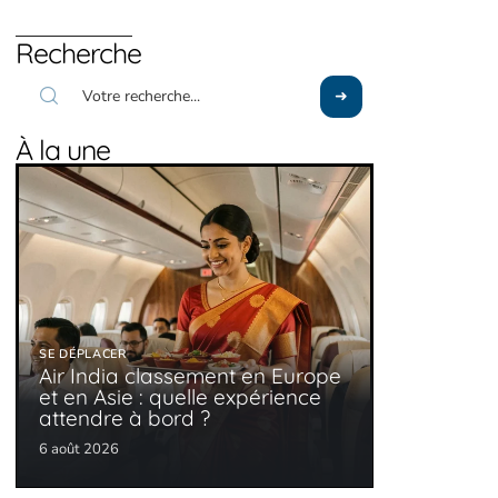
Recherche
À la une
SE DÉPLACER
Air India classement en Europe
et en Asie : quelle expérience
attendre à bord ?
6 août 2026